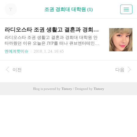
조권 경희대 대학원 (1)
라디오스타 조권 생활고 결혼과 경희대 대학원 안타까웠던 이유
라디오스타 조권 생활고 결혼과 경희대 대학원 안
타까웠던 이유 오늘은 JYP를 떠나 큐브엔터테인먼
트애 새 둥지를 튼 조권에 대해 알아보도록 하죠.
옌예계핫이슈
2018. 1. 24. 16:45
그전에 먼저 최근 조권 새벽 연관 검색어가 뜨는 이
유는 지난해 11월 큐브엔터테인먼트로 이적한 뒤 2
년여 만에 컴백한 타이틀 곡이 바로 새벽이기 때문
이전
다음
이죠. 또한 조권 경희대 대학원 역시 얼마전 논란이
있었던 경희대 아이돌 특혜논란과 관련해 조권 경
희대 학력이 알려지면서 부터였죠. 하지만 경희대
Blog is powered by
Tistory
/ Designed by
Tistory
학교 포스트모던음악학과를 나온 조권과는 전혀
관련이 없는 일이었지요. 올해 조권 나이 29세 이젠
결혼을 생각해봐야 할 나이에 접어 들고 있죠. 하지
만 아직 그는 성공에 대한 목마름이 더 절실하죠.
키 175cm에 몸무게 55kg로 웬만한 여성보다 몸매
가 더 좋은 남자 조권..