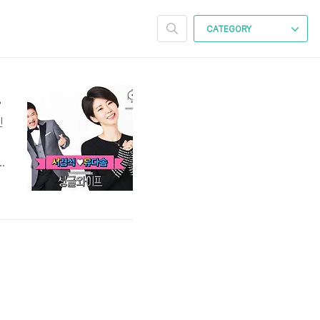
CATEGORY
라 한 이유
인
적
고