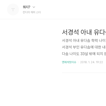
뭐지?
란다의 해피 스타
서경석 아내 유다솜 학력 나이
서경석 부인 유다솜에 대한 내
다솜 나이도 33살 밖에 되지
죠. 이렇다보니 결혼과 동시에 
옌예계핫이슈
2018. 1. 24. 19:22
문학과를 나왔죠. 하지만 결혼
인 파리지앵을 꿈꾸며 미술학
현재 유다솜 직업은 없는 상태
이..