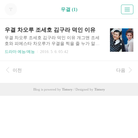
우결 (1)
우결 차오루 조세호 김구라 덕인 이유
우결 차오루 조세호 김구라 덕인 이유 개그맨 조세
호와 피에스타 차오루가 우결을 찍을 줄 누가 알았
을까요? 한 마디로 대박이라는 생각이 드네요. 그
드라마 예능/예능
2016. 5. 6. 05:42
렇다면 어떻게 이 두 사람의 조합이 이뤄졌을까?
아마도 김구라의 도움이 크지 않았을까 싶다. . 알
다시피 우리 결혼했어요 차오루 조세후 둘다 김구
이전
다음
라 라인이니까요. 특히 조세호는 김구라가 많이 밀
어주는 것은 다 알고 있고 차오루는 최근 김구라가
가장 많이 밀어주는 후배이기도 하지요. 과거에는
Blog is powered by
Tistory
/ Designed by
Tistory
장영란이랑 김정민, 김새롬을 많이 김구라가 도와
줬는데, 얼마전에 30대 여배우 발언을 하고 부터는
이런 저런 말들이 많아서 그런지 도통 도움을 주지
않더군요. . 아무튼 차오루 요즘 진짜 사나이 여군
특집에도 나오고 그야말로 대박이네요. 라디오스
타에서 한번 터트리고 나서 이렇게..