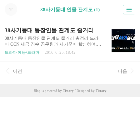
38사기동대 인물 관계도 (1)
38사기동대 등장인물 관계도 줄거리
38사기동대 등장인물 관계도 줄거리 총정리 드라
마 OCN 세금 징수 공무원과 사기꾼이 합심하여,
편법으로 부를 축적하고 상습적으로 탈세를 저지
드라마 예능/드라마
2016. 6. 25. 18:42
르는 악덕 체납자들에게 세금을 징수하는 통쾌한
스토리를 다룬 드라마다. . 그런데 이 드라마를 보
고 있으면 주인공의 불법 행위에 대해 좋아해야 하
이전
다음
는지 아니면 문제가 있다고 지적해야 하는지 난감
할 때가 많다. 물론 악덕 상습 고액 체납자들을 상
대로 사기를 치고 그들의 돈을 징수하는 것은 통쾌
Blog is powered by
Tistory
/ Designed by
Tistory
하고 좋지만, 하지만 갈등이 여전히 생기는 것은 마
찬가지이다. 특히 시청 세금징수 팀 마동석에게 서
인석이 사기를 치고 나서 잡힌 후 고액 체납자를 상
대로 한 사기를 쳐서 세금을 받아준다는 제안을 했
을때 마동석이 이에 동의한 것은 충분히 이해할 수
있었지만, 그렇다고 공무원이 38사..