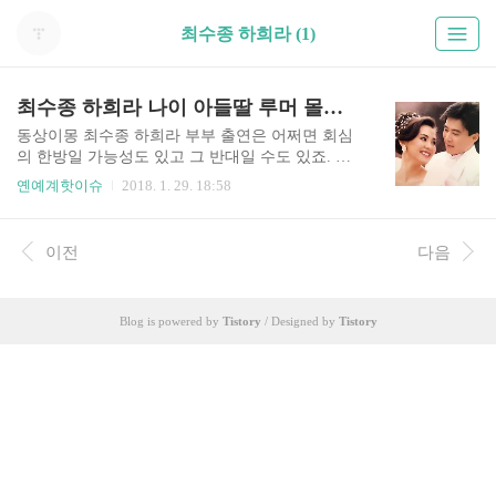
최수종 하희라 (1)
최수종 하희라 나이 아들딸 루머 몰상식한 사람들
동상이몽 최수종 하희라 부부 출연은 어쩌면 회심
의 한방일 가능성도 있고 그 반대일 수도 있죠. 일
단 50대 스타부부의 삶을 있는 그대로 보여준다는
옌예계핫이슈
2018. 1. 29. 18:58
것이 색다른 재미를 줄 수도 있지만, 한국판 우불리
효과를 노린 제작진의 꼼수가 보여 식상함도 있죠.
알다시피 최수종하면 그동안 연예계를 대표하는
이전
다음
공처가로 소문이 난 사람이니까요. 그러고 보니 올
해 최수종 나이 57세 하희라 나이 50세라는 게 믿겨
지지 않네요. 두 사람이 결혼한지도 25년이나 됐구
Blog is powered by
Tistory
/ Designed by
Tistory
요. 그러고 보면 제작진이 동상이몽 최수종 하희라
출연을 욕심낸 이유도 여기에 있지 않을까 싶네요.
그리고 최수종 아들딸 공개도 이날 될껄로 보이는
데요. 2013년 '집으로'에 출연할때 나이가 아들 최
민서 나이가 15살 딸 최윤서 나이가 14살이었으니
지금은 20살,..