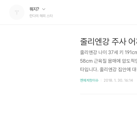
뭐지?
란다의 해피 스타
줄리엔강 나이 37세 키 191
58cm 근육질 몸매에 압도적
타입니다. 줄리엔강 집안에 
수인 형 데니스 강, 형 토미
옌예계핫이슈
2018. 1. 30. 16:14
입니다. 아버지는 한국인 강
습니다. 하지만, 급성 맹장염
입원하게 되고 그 병원에서 환
강 유년..