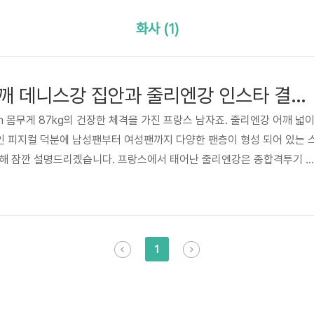
화사 (1)
줄리엔강 주사 어깨 데니스강 집안과 줄리엔강 인스타 결혼 화사 이유
cm 몸무게 87kg의 건장한 체격을 가진 프랑스 남자죠. 줄리엔강 어깨 넓
인 피지컬 덕분에 남성팬부터 여성팬까지 다양한 팬층이 형성 되어 있는 
대해 잠깐 설명드리곘습니다. 프랑스에서 태어난 줄리엔강은 종합격투기 
 강입니다. 줄리엔강 아버지는 한국인(부산)이며 줄리엔강 어머니는 프랑스
정근으로 해병대 제대 후 스페인계 외항선원으로 세계를 무대로 일하고 있
으로 우연히 캐나다 동부에 위치한 프랑스령 섬 생피에르 미클롱의 병원에
자를 돌봐주던 프랑스인 펄 오존과 만나 결혼에 골인하게 됩니다. 줄리엔
1