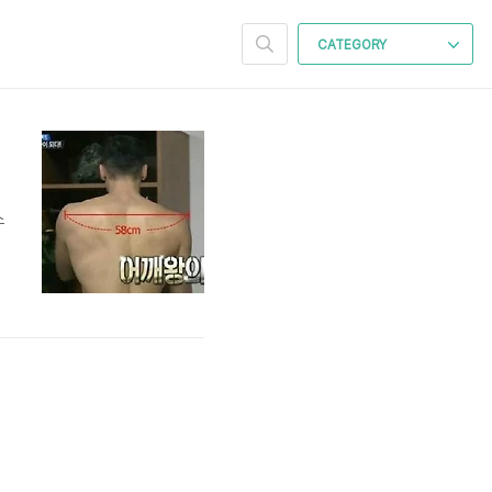
CATEGORY
이
스
선
인
었