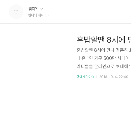
뭐지?
란다의 해피 스타
혼밥할땐 8시에 
혼밥할땐 8시에 만나 정준하 
나'은 1인 가구 500만 시
리티들을 온라인으로 초대해 '
입니다. MC는 탁재훈과 정진
옌예계핫이슈
2016. 10. 4. 22:40
회 게스트로 정준하, 류현경,
한 로빈이 스페셜로 1인 식당
밥할땐 8시에 만나 1회, 2회