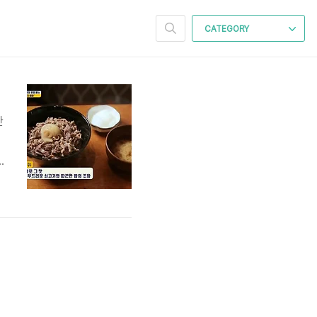
CATEGORY
만
브
램
1