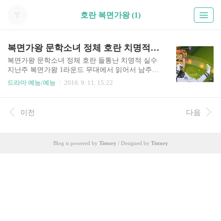
호란 복면가왕 (1)
복면가왕 문학소녀 정체 호란 치명적 실수
복면가왕 문학소녀 정체 호란 들통난 치명적 실수
지난주 복면가왕 1라운드 무대에서 읽어서 남주나
문학소녀와 낯선 여자에게서 가을향기가 무대에
드라마 예능/예능
2016. 9. 11. 15:22
올라 대결을 펼쳤지요. . 두 사람은 걸그룹 오렌지
캬라멜의 '아잉'을 혼신을 다해 열창하며 상큼하고
귀여운 매력을 뽑냈는데, 음색과 고음까지 모두 좋
이전
다음
아서 둘다 가수라는 것을 직감할 수 있었지요. 특히
복면가왕 문학소녀는 목소리를 듣는 순간 가수 호
란이라는 것을 알것 같더군요. 그 이유는 음색이 호
Blog is powered by
Tistory
/ Designed by
Tistory
란과 너무 흡사했고 마이크를 잡는 법이나 무대에
서 보여주는 화려한 제스쳐들이 호란임을 직감케
했으니까요. 하지만 정작 복면가왕 문학소녀 정체
를 들통나게 만든 것은 다름 것이었지요. 그 부분은
글 후반부에 언급을 다시 하겠습니다. 아무튼 이날
복면가왕 문학소녀와 가을향기는 정..