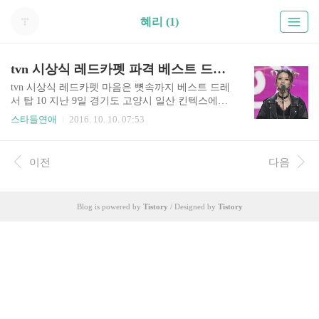
혜리 (1)
tvn 시상식 레드카펫 파격 베스트 드레서 탑10
tvn 시상식 레드카펫 마음은 뼛속까지 베스트 드레
서 탑 10 지난 9일 경기도 고양시 일산 킨텍스에서
최초로 'tvN10 Awards(티비엔 텐 어워즈)'가 열렸습
스타들연애
2016. 10. 10. 07:53
니다. 그동안 tvn은 수많은 히트작 드라마와 예능
등을 만들어 왔지만, 공중파 3사와 달리 배우들과
예능인들에게 상을 주는 시상식을 해오지 않았습
이전
다음
니다. 그런데 이번에 공중파 3사 연말 시상식 못지
않은 그런 시상식이 처음으로 tvn에서 열린 것이지
요. 그래서 일까요. 이번 tvn 시상식은 그 어떤 시상
Blog is powered by
Tistory
/ Designed by
Tistory
식 보다도 의미가 컸던 것 같습니다. 또한 시상식에
볼거리가 넘쳤고 스타들이 모두 즐거워하며 진정
한 축제 분위기를 만들어가는 걸 보면서 이거야말
로 진정한 시상식이 아닐까 싶더군요. . 한편 이날 t
vn 시상식 콘텐츠 대상은 응답하라와 삼시세끼 ..