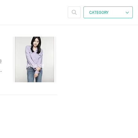
CATEGORY
마
편
그
는