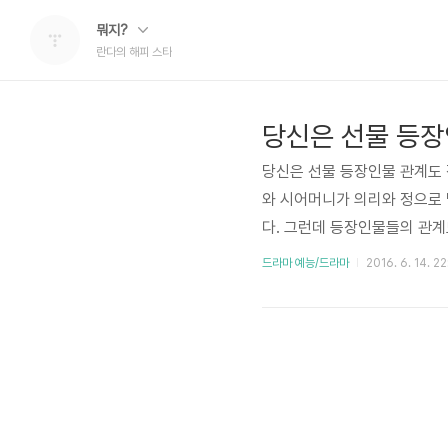
뭐지?
란다의 해피 스타
당신은 선물 등장
당신은 선물 등장인물 관계도 정
와 시어머니가 의리와 정으로
다. 그런데 등장인물들의 관계
과 사별한 여주인공이 아이를 
드라마 예능/드라마
2016. 6. 14. 22
남자의 새어머니가 바로 전 남
칠 정도인데, 더 놀라운 것은
이미 재벌남과 재혼을 했고 어