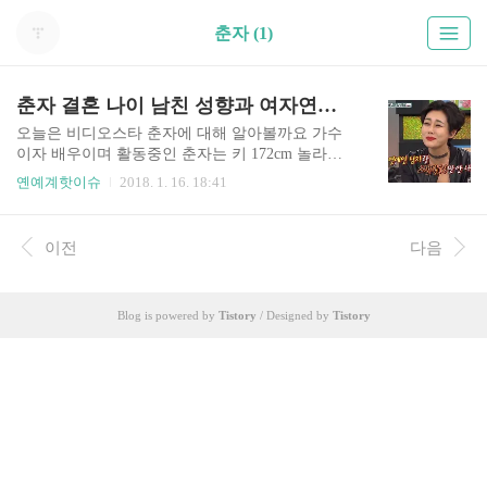
춘자 (1)
춘자 결혼 나이 남친 성향과 여자연예인 싸움순위 팩트 체크
오늘은 비디오스타 춘자에 대해 알아볼까요 가수
이자 배우이며 활동중인 춘자는 키 172cm 놀라운
동안 얼굴을 가지고 있죠. 춘자 나이는 출생1976년
옌예계핫이슈
2018. 1. 16. 18:41
4월 5일생으로 올해 42세입니다. 장안대학교 엔터
테인먼트과를 나와 2004년 1집 앨범 '가슴이 예뻐
야 여자다'로 데뷔했죠. 이후 몇편의 영화에도 출연
이전
다음
했고 방송활동을 하면서 이름을 알리기 시작했죠.
그런데 춘차의 숨겨진 직업은 실제 따로 있죠. 바로
DJ인데요. 가수 춘자의 말에 따르면 자신이 '여자
Blog is powered by
Tistory
/ Designed by
Tistory
연예인 DJ 1호'라고 하더군요. 춘차는 원래 DJ 출신
인데 노래가 너무 좋아서 DJ를 과감히 뿌리치고 가
수가 되었다고 해요, 그리고 데뷔했을 당시 설운도
선생님의 '춘자야'라는 앨범이 발매되었는데요, 이
때문에 여러 에피소드가 존재하는데요. 실제로 그
곡의..