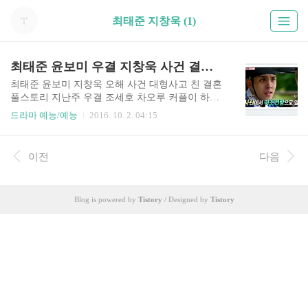
최태준 지창욱 (1)
최태준 윤보미 우결 지창욱 사건 결혼 풀스토리
최태준 윤보미 지창욱 오해 사건 대형사고 친 결혼
풀스토리 지난주 우결 조세호 차오루 커플이 하차
를 하면서 새로운 우결 커플 합류를 놓고 정말 많은
드라마 예능/예능
2016. 10. 2. 04:15
기대감이 밀려왔습니다. 이번에는 좀 러블리한 커
플이 출연했으면 좋겠다는 생각이 들었으니까요.
그런데 뜻밖에도 최근 드라마에서 가장 멋지게 봤
이전
다음
던 배우 최태준이 출연한다는 것을 알고 이번에는
제대로 뭔가 터질 것 같은 느낌이 들더군요. 거기에
다 에이핑크의 태권소녀 윤보미와 커플이라니 정
Blog is powered by
Tistory
/ Designed by
Tistory
말 두 사람의 조합 신선하고 너무 좋을 것 같은 느
낌이 들었습니다. . 그럼 먼저 배우 최태준에 대해
서 알아보겠습니다. 최태준은 올해 나이 26세로 중
앙대학교 연극학과를 나와 지난 2001년 SBS 드라
마 '피아노'로 데뷔를 했습니다. 하지만 본격적으로
이름을 알린 드라마는 바로 ..