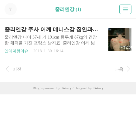
줄리엔강 (1)
줄리엔강 주사 어깨 데니스강 집안과 줄리엔강 인스타 결혼 화사 이유
줄리엔강 나이 37세 키 191cm 몸무게 87kg의 건장
한 체격을 가진 프랑스 남자죠. 줄리엔강 어깨 넓이
58cm 근육질 몸매에 압도적인 피지컬 덕분에 남성
옌예계핫이슈
2018. 1. 30. 16:14
팬부터 여성팬까지 다양한 팬층이 형성 되어 있는
스타입니다. 줄리엔강 집안에 대해 잠깐 설명드리
곘습니다. 프랑스에서 태어난 줄리엔강은 종합격
이전
다음
투기 선수인 형 데니스 강, 형 토미 강입니다. 줄리
엔강 아버지는 한국인(부산)이며 줄리엔강 어머니
는 프랑스인입니다. 아버지는 한국인 강정근으로
Blog is powered by
Tistory
/ Designed by
Tistory
해병대 제대 후 스페인계 외항선원으로 세계를 무
대로 일하고 있었습니다. 하지만, 급성 맹장염으로
우연히 캐나다 동부에 위치한 프랑스령 섬 생피에
르 미클롱의 병원에 입원하게 되고 그 병원에서 환
자를 돌봐주던 프랑스인 펄 오존과 만나 결혼에 골
인하게 됩니다. 줄리엔강 유년..