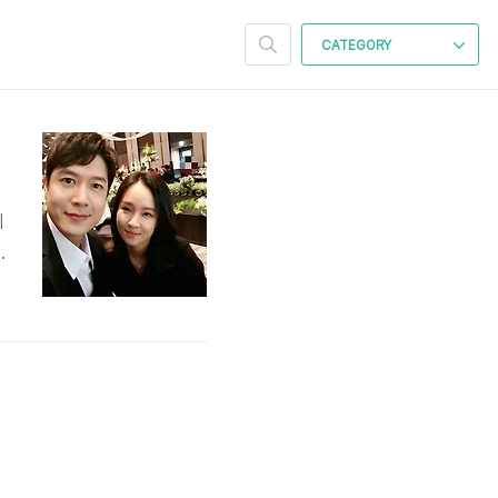
CATEGORY
지
업
어
도