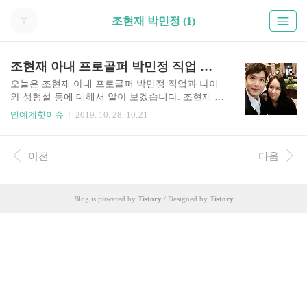
조현재 박민정 (1)
조현재 아내 프로골퍼 박민정 직업 나이 성형 이런 여자였다
오늘은 조현재 아내 프로골퍼 박민정 직업과 나이
와 성형설 등에 대해서 알아 보겠습니다. 조현재 나
이는 올해 40세, 아내 박민정 나이는 39세입니다.
옌예계핫이슈
2019. 10. 28. 10:21
참고로 박민정 성형설은 사실이 아닙니다. 두 사람
은 지난해 3월 혼해 슬하에 아들을 하나 두고 있죠.
배우 조현재, 박민정 직업은 부상 후 골프를 그만두
이전
다음
고 사업을 하는 것으로 전해졌습니다. 한편 조현재
박민정 부부는 동상이몽2에 출연하고 나서 많은 일
들을 격어야 했습니다. 특히 조현재 아내 박민정은
Blog is powered by
Tistory
/ Designed by
Tistory
악플에 시달리며 때아닌 비난에 시달리기도했었
죠. 그 이유는 건강을 유지한다는 조건으로 너무나
지나칠 정도로 남편 조현재를 잡았기 때문입니다.
특히 라면 하나도 제대로 먹지 못하고 초코파이 하
나 먹는 것도 아내의 눈치를 봐야 하는 조현재 모습
을 솔직하게 말해서 비..