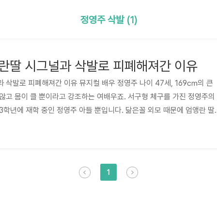
정영주 삭발 (1)
란딸 시그널과 삭발로 피폐해져간 이유
 삭발로 피폐해져간 이유 뮤지컬 배우 정영주 나이 47세, 169㎝의 큰
않고 몸이 클 뿐이라고 강조하는 여배우죠. 서구형 체구를 가진 정영주의
3학년에 재학 중인 정영주 아들 뿐입니다. 닮은꼴 외모 때문에 엄앵란 딸
실제론 엄앵란과 전혀 관련이 없죠. 진짜 엄앵란 딸은 강경아, 강수화이
V에 나오면 전부 엄앵란 딸로 착각하더군요. 아마도 너무 닮아서 그런 것
 다양합니다. 작가지망생, 에어로빅 강사 등 이색 이력들이 존재할 정도로
살펴보면 대형 창작뮤지컬 '명성황후', 브로드웨이 대형 뮤지컬 '미녀와 야
1