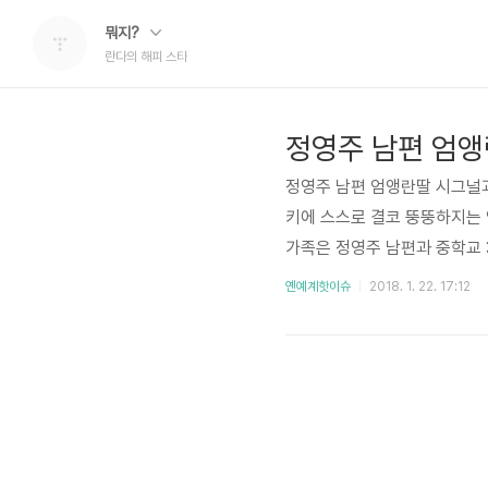
뭐지?
란다의 해피 스타
정영주 남편 엄앵
정영주 남편 엄앵란딸 시그널과
키에 스스로 결코 뚱뚱하지는 
가족은 정영주 남편과 중학교 
정영주 연관검색어 존재하지만 
옌예계핫이슈
2018. 1. 22. 17:12
니까요. 그런데도 정영주가 T
같습니다. 정영주 직업은 정말
말이죠. 그녀의 필모그라피를 
수'..