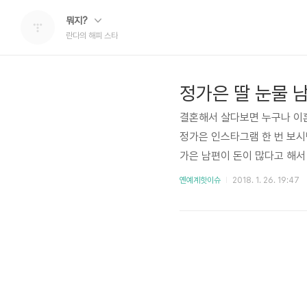
뭐지?
란다의 해피 스타
정가은 딸 눈물 
결혼해서 살다보면 누구나 이혼
정가은 인스타그램 한 번 보시
가은 남편이 돈이 많다고 해서
동의 문제고 서로가 도와주지 
옌예계핫이슈
2018. 1. 26. 19:47
남편과 성격차이로 나왔는데, 
움을 준다면 어떤 여자가 그걸
민하고 심각하게 이혼을 결정했다
월에 결..