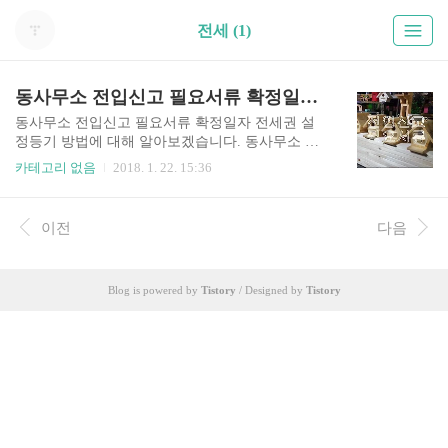
전세 (1)
동사무소 전입신고 필요서류 확정일자 전세권 설정등기(월세 전세)방법
동사무소 전입신고 필요서류 확정일자 전세권 설
정등기 방법에 대해 알아보겠습니다. 동사무소 전
입신고 신청방법은 인터넷과 방문이 있습니다. 신
카테고리 없음
2018. 1. 22. 15:36
청자격은 본인 또는 대리인인데요. 온라인은 대리
인 신청 불가입니다. 동사무소 내방해서 신청 시 같
이 제출 해야하는 필요서류(구비서류)입니다. ▶민
이전
다음
원인이 제출해야 하는 서류 - 주민등록증 (지참) ▶
민원인이 제출하지 않아도 되는 서류 (담당공무원
확인) - 일반건축물대장 - 자동차등록원부(갑) - 가
Blog is powered by
Tistory
/ Designed by
Tistory
족관계등록부 다음은 전입신고 확정일자(월세, 전
세) 받는 방법입니다. ▶ 전입신고와 확정일자 방
법 1.준비물은 전세 월세계약서 입니다. 2.준비물을
가지고 관할동사무소에 갑니다. 동주민센터는 평
일운영이므로 이사가는날이 주말이면 집주인의 동
의를 구해서 평일에 방문하여서 미리 전..