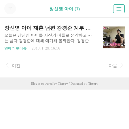
장신영 아이 (1)
장신영 아이 재혼 남편 강경준 계부 상식 파괴자
오늘은 장신영 아이를 자신의 아들로 생각하고 사
는 남자 강경준에 대해 얘기해 볼까한다. 강경준은
장신영 아들이 이젠 완전히 자신과 닮은 친 아들이
옌예계핫이슈
2018. 1. 29. 16:16
라 생각할 정도다. 강경준이 아침 7시 일어나 가장
먼저 하는 일은 장신영에게 전화를 하는 것이 아니
라 장신영 아들에게 먼저 하는 것이다 강경준은 장
이전
다음
신영 아들에게 전화를 걸어 밥 잘 먹고 할머니 말씀
잘 듣고 다치치 말고 학교도 잘 갔다 오라는 멘트로
시작한다. 이어 어느 아빠처럼 강경준은 장신영 아
Blog is powered by
Tistory
/ Designed by
Tistory
이에게 사랑해라는 말을 전한다. 이 부분을 보면 강
경준이 장신영 아들의 친부와 다를 바 없다는 생각
이 든다. 이런 강경준과 아들의 모습을 본 장신영의
얼굴에서는 늘 행복한 미소가 떠나질 않는다. 오히
려 장신영 아들과 강경준이 사이가 너무 좋아 질투
할 정도라고 한다. ..