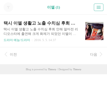
이엘 (1)
택시 이엘 생활고 노출 수치심 후회 안해
택시 이엘 생활고 노출 수치심 후회 안해 얼마전 리
디오스타에 출연해 크게 화제가 되었던 이엘이 이
번에는 택시에 출연했다. 23일 방송된 tvN 택시에
드라마 예능/드라마
2016. 5. 5. 14:37
서는 '걸크러쉬 끝판 왕, 쎈 언니들이 왔다' 특집으
로 꾸며졌는데, 여기에 배우 겸 가수 차지연과 배우
이엘이 출연한 것이다. . 이엘은 연극하던 시절 정
이전
다음
말 돈이 없었지만 부모님께 손을 벌릴 순 없었다.
눈물 마를 날이 없었다고 한다. 한 번은 서울에 볼
일이 있어서 집이 있던 경기도에서 올라가야 하는
Blog is powered by
Tistory
/ Designed by
Tistory
데 아무리 탈탈 털어도 왕복 차비만 간신히 나왔다
한다. 그래서 방 구석구석 다 뒤지니 그나마 차비를
내고도 300원이 남았다며 당시 생활고가 극심했음
을 알렸다. 또한 추운 겨울 아침이었는데 밥도 못
먹고 부랴부랴 출발했었던 이엘은 지하철 역에 들
어서니까 정말 ..