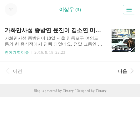
이상우 (3)
가화만사성 종방연 윤진이 김소연 미모가
가화만사성 종방연이 18일 서울 영등포구 여의도
동의 한 음식점에서 진행 되었네요. 정말 그동안 재
미있게 보던 드라마였는데, 벌써 종방연이라니 너
옌예계핫이슈
2016. 8. 18. 22:23
무 아쉽네요. 한편 이날 가화만사성 종방연에는 주
인공 김소연 이필모 이상우를 비롯해 오랜만에 모
습을 드러낸 윤진이 그리고 최윤소, 원미경, 지수
이전
다음
원, 박민우, 유장영, 윤다훈 등 대부분의 배우들이
참석했네요. . 그리고 이날 가화만사성 종방연 모습
을 TV데일리가 영상으로 담았는데요. 가화만사성
Blog is powered by
Tistory
/ Designed by
Tistory
종방연 윤진이 김소연 미모가 정말 여전하네요~ 아
무튼 해당 영상을 보니 역시 김소연의 예의 바른 모
습은 정말 보기가 좋네요 ^^ 특히 김소연은 식당에
들어가면서도 취재진에게 여러차례 인사를 건네는
데, 이런 배우 김소연을 보고 많은 배우들이 배웠으
면 좋겠습니다. 정말 김소연 웃..