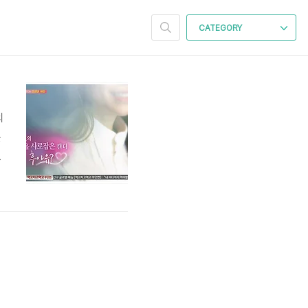
CATEGORY
의
를
습
털
처