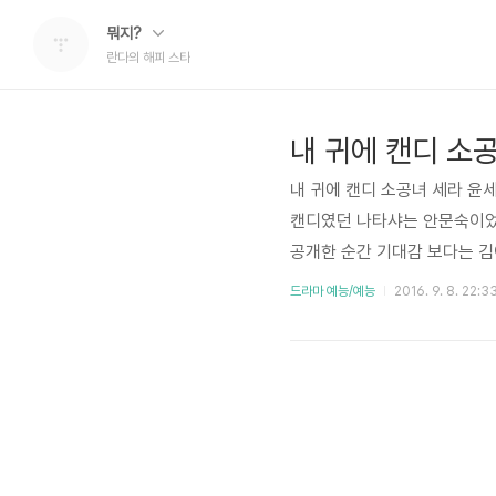
뭐지?
란다의 해피 스타
내 귀에 캔디 소공
내 귀에 캔디 소공녀 세라 
캔디였던 나타샤는 안문숙이었
공개한 순간 기대감 보다는 김
을 그대로 보여줬다면 좀더 진
드라마 예능/예능
2016. 9. 8. 22:3
번에 내 귀에 캔디 서장훈 캔
나타샤처럼 어떻게 자신을 숨
어 놓았으니까요. 이때문인지
음부터 던진 말..