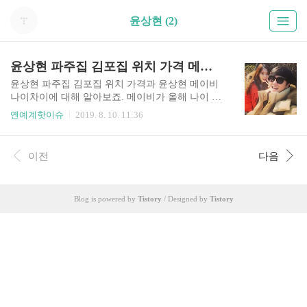
윤상현 (2)
윤상현 파주집 김포집 위치 가격 메이비 나이차
윤상현 파주집 김포집 위치 가격과 윤상현 메이비
나이차이에 대해 알아보죠. 메이비가 올해 나이 41
세, 윤상현은 47세로 두 사람은 6살 나이차이가 납
옌예계핫이슈
2019. 8. 10. 11:36
니다. 오늘은 데뷔 14년만에 내 집을 장만했다는 메
이비 윤상현 부부의 3층 단독주택을 소개해 드릴께
요. 참고로 윤상현 파주집은 이사하기 전의 집입니
이전
다음
다. 메이비 윤상현 집 위치는 김포시 운양공원 인근
에 위치해 있는데요. 집 앞에 한강이 보이고 공원이
있어 살기 좋은 단독주택단지로 각광 받고 있는 것
Blog is powered by
Tistory
/ Designed by
Tistory
이죠. 그럼 본격적으로 윤상현 메이비 집 구경을 해
보도록 하겠습니다. 아래는 윤상현 집 거실의 모습
입니다. 온기가 가득한 정말 넓은 거실과 주방의 모
습인데요. 반대쪽으로 시선을 돌리면 이렇게 TV가
설치되어 있는 공간이 보입니다. 단독주택이고 1층
이다 보니 층간..