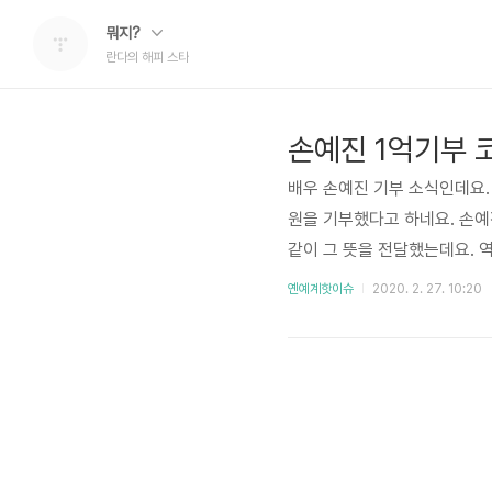
뭐지?
란다의 해피 스타
손예진 1억기부 
배우 손예진 기부 소식인데요.
원을 기부했다고 하네요. 손
같이 그 뜻을 전달했는데요. 
련 손예진 1억기부 이유를 들
옌예계핫이슈
2020. 2. 27. 10:20
는 더욱 특별한 곳입니다" "뉴
움의 손길이 절실하게 필요한
니다" 손예진 고향이 대구였군
요...