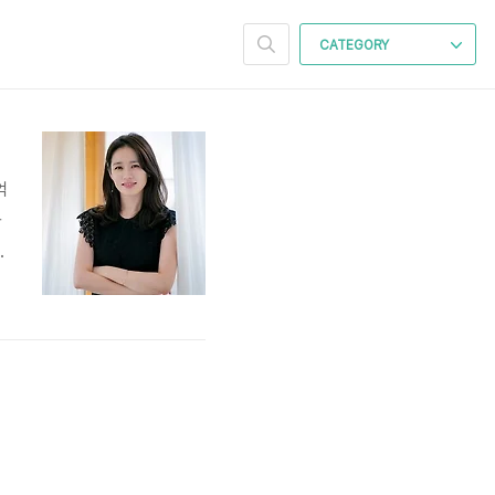
CATEGORY
억
과
관
랍
데