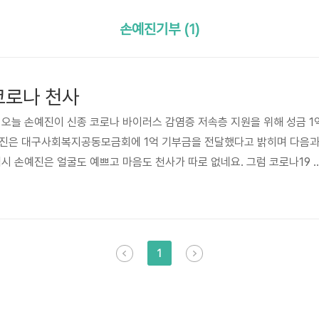
손예진기부 (1)
코로나 천사
 오늘 손예진이 신종 코로나 바이러스 감염증 저속층 지원을 위해 성금 1
예진은 대구사회복지공동모금회에 1억 기부금을 전달했다고 밝히며 다음
역시 손예진은 얼굴도 예쁘고 마음도 천사가 따로 없네요. 그럼 코로나19 
어 보실까요. "대구는 나고 자란 고향이자 부모님이 살고 계시기에 저에게
스를 통해 대구의 소식이 더욱 안타깝고 가슴 아팠엉" "그 어느 때 보다 도
 저소득층과 코로나 치료와 방역활동에 실질적인 도움이 될 수 있기를 바
요. 오늘에야 알았네요. 아마도 마음이 상당히 아프고 안타까울 것 같은
1