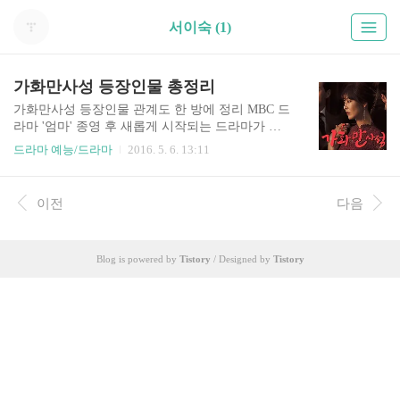
서이숙 (1)
가화만사성 등장인물 총정리
가화만사성 등장인물 관계도 한 방에 정리 MBC 드
라마 '엄마' 종영 후 새롭게 시작되는 드라마가 바
로 '가화만사성'이지요. 그런데 이 드라마는 좀 옜
드라마 예능/드라마
2016. 5. 6. 13:11
날풍 드라마라고 보시면 될 것 같네요. 일단 가부장
적인 아빠 김영철을 중심으로 늘 순종적인 엄마 원
미경이 등장하는데, 직업만 중국집으로 바뀌었을
이전
다음
뿐 옛날에 대발이네 가족을 보는 것 같네요. . 그리
고 가화만사성은 드라마 주인공도 주인공이지만,
황정음처럼 일부러 얼굴을 못생기게 하고 나온 김
Blog is powered by
Tistory
/ Designed by
Tistory
지호의 연기가 주목되지요. 하지만 여기에 막장 코
드가 숨겨져 있네요. 위 사진을 보면 김지호와 팔장
낀 남자가 남편 장입섭인데, 그 옆에 있는 여자가
옛말로 말하면 첩이라는 것이지요. 그런데 예쁜 윤
진이가 저런 캐릭터를 하기엔 아깝네요. 드라마 가
화만사성에서 주인공은 바로 ..