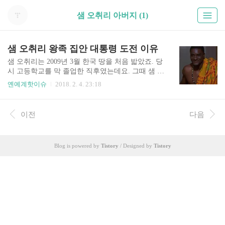
샘 오취리 아버지 (1)
샘 오취리 왕족 집안 대통령 도전 이유
샘 오취리는 2009년 3월 한국 땅을 처음 밟았죠. 당
시 고등학교를 막 졸업한 직후였는데요. 그때 샘 오
취리 나이가 겨우 18세였습니다. 이때 가나에서는
옌예계핫이슈
2018. 2. 4. 23:18
한국의 최기 인기 사극이었던 ‘대장금’과 미니시리
즈 ‘호텔리어’가 방송 되면서 한국 드라마 열풍이
불고 있었죠. 하지만 정작 샘오취리는 이 드라마가
이전
다음
한국드라마인지, 일본 드라마인지, 중국 드라마인
지 몰랐다고 하네요. 즉 샘 오취리에게 한국이라는
나라는 그냥 생소함 그 자체의 나라였던 것이죠. 하
Blog is powered by
Tistory
/ Designed by
Tistory
지만 한국정부에서 뽑는 장학생에 선발 되면서 샘
오취리는 한국과 인연을 맺게 되죠. . 한국에 첨 왔
을때 샘 오취리는 10대 청년 이었고 놀랄 만큼 발전
된 한국이라는 나라는 충격 그 자체였다고 하지요.
한국전쟁 직후 가나보다 가난했던 나라라고 생각
했던 한국이 가..