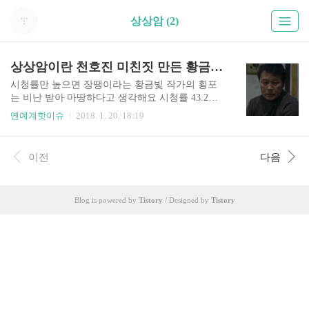
상상암 (2)
상상암이란 천호진 미친짓 만든 황금빛 작가의 농단
시청률만 높으면 장땡이라는 황금빛 작가의 횡포
는 비난 받아 마땅하다고 생각해요 시청률 43.2%
를 돌파한 탓에 자신은 좋겠지만 전국민을 건강 염
옌예계핫이슈
2018. 1. 20. 18:19
려증에 빠지게 만든 장본인이니까요. 황금빛 작가
의 농단에 상상암이란? 무엇인지 궁금증과 질문이
포털에 쏟아졌고 거기에 대한 해명은 황금빛 작가
이전
다음
가 아닌 의학계와 국가암정보센터까지 나서 해명
해야 했죠. 이처럼 잘못된 의학정보 전달은 국민에
게 악영향을 끼치고 말았는데요. 국가암정보센터
Blog is powered by
Tistory
/ Designed by
Tistory
측에 따르면 상상암이란 존재하지도 있지도 않은
병이라고 하죠. 또한 암이 아닌데 암으로 생각하는
것은 정신의학적으로 건강 염려증에 속할 순 있지
만 어느 의사도 상상암이란 진단을 내리지 않는다
고 밝혔지요. 즉 의학적 용어로도 존재하지도 않는
다는 것이죠. 그런데 더 분노가 치미는 이유는 작
가..