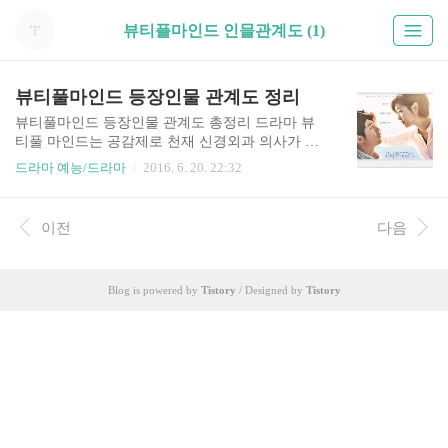
뷰티플마인드 인믈관계도 (1)
뷰티풀마인드 등장인물 관계도 정리
뷰티풀마인드 등장인물 관계도 총정리 드라마 뷰
티풀 마인드는 공감제로 천재 신경외과 의사가 어
느 날 갑자기 시작된 환자들의 기묘한 죽음에 얽히
드라마 예능/드라마
2016. 6. 20. 22:32
기 시작하면서 사랑에 눈뜨고 인간성을 회복해나
가는 이야기다. . 그런데 이 드라마의 남녀 주인공
이 다름아닌 장혁과 박소담이라는 사실이다. 알다
이전
다음
시피 장혁은 최근 드라마로 대박은 못쳤어도 중박
이상은 치며 큰 재미를 봤다. 하지만 박소담은 이번
에 시험대에 오른다고 봐도 무방하다. 물론 최근 각
Blog is powered by
Tistory
/ Designed by
Tistory
광 받고 있는 여배우이기는 하지만 과연 장혁과 어
떤 케미를 보여줄지 그리고 영화가 아닌 드라마에
서 연기력은 어느정도 인정 받을지는 미지수다. 그
런데 뷰티풀마인드 장혁에게 큰 난관이 생겼다. SB
S 경쟁작 드라마가 다름아닌 '닥터스'로 김래원과
박신혜가 출연하기 때문이다. 일단 이 두..