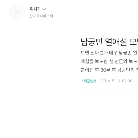
뭐지?
란다의 해피 스타
남궁민 열애설 모
모델 진아름과 배우 남궁민 
애설을 보도한 한 언론의 보도
붉어진 후 30분 후 남궁민과
인정할 필요가 있었을까요? 
스타들연애
2016. 5. 10. 02:30
니다. . 결국 남궁민 열애설
의 중심이 돼버렸습니다. 흔히
인해 계속되는 필리버스터에 
을 탓할 필요는..