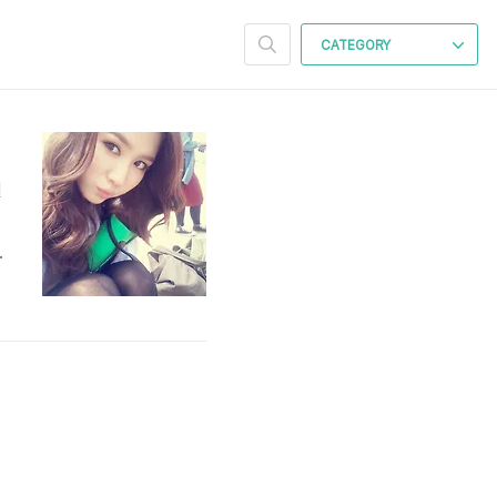
CATEGORY
열
이
게
슈
민