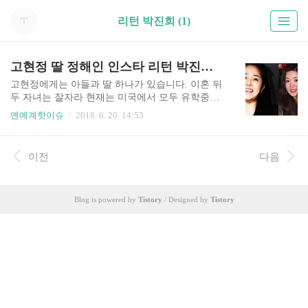
리턴 박진희 (1)
고현정 딸 정해인 인스타 리턴 박진희 여혐 논란
고현정에게는 아들과 딸 하나가 있습니다. 이혼 뒤
두 자녀는 잘자라 현재는 미국에서 모두 유학중입
니다. 고현정 딸 정해인은 그로턴 스쿨에 다니고 있
옌예계핫이슈
2018. 6. 20. 14:53
으며 아들 정해찬은 미국 명문대 코넬대에 입학했
습니다. 고현정은 이혼 뒤 자녀를 만난적이 한 번도
없다고 했죠. 이 때문에 방송에서 여러차례 맘 아파
이전
다음
하기도 했습니다. 또한 한 방송사 시상식에서 아이
들에 대한 소감을 말하던 도중에 눈물을 울컥 하기
도 했습니다. 고현정은 현재 미혼입니다. 결혼을 하
Blog is powered by
Tistory
/ Designed by
Tistory
지 않은 이유는 아마도 아이들 때문이 아닐까 싶은
추측이 들기도 합니다. . 고현정 나이는 올해 48세
입니다. 최근 드라마 '리턴'으로 복귀했지만, 폭행
설 등 여러 논란에 휘말리면서 하차를 하고 말았습
니다. 그러나 여론은 고현정 편인 것 같습니다. SB
S '리턴' 제작진..