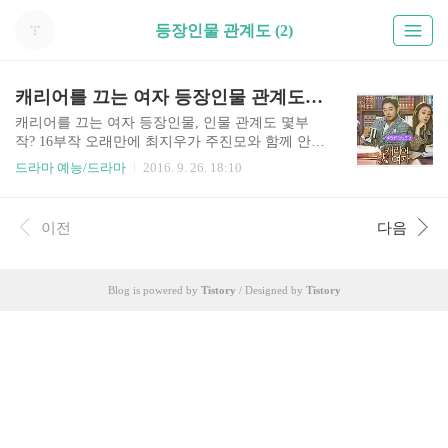
등장인물 관계도 (2)
캐리어를 끄는 여자 등장인물 관계도 몇부작
캐리어를 끄는 여자 등장인물, 인물 관계도 몇부
작? 16부작 오래만에 최지우가 주진모와 함께 안방
극장에 돌아왔습니다. 이번에 선보이는 드라마 '캐
드라마 예능/드라마
2016. 9. 26. 18:10
리어를 끄는 여자는'는 얼핏 보면 공항이 주제 같지
만, 사실 법정 로맨스 드라마입니다. 그런데 좀 특
이한 점은 최지우가 변호사가 아닌 여성 로펌 사무
이전
다음
장으로 나온다는 것이지요. 그리고 주진모는 언론
사의 대표로 나오게 되는데, 이번 드라마가 기대되
고 재미있을 것 같은 이유는 바로 실제 실시간 검색
Blog is powered by
Tistory
/ Designed by
Tistory
어를 점령했던 연예계-정재계의 다양한 사건들이
드라마로 옮겨서 다루기 때문입니다. . 특히 이른바
‘찌라시’로 불리며 SNS를 통해 유통되는 증권가 정
보지, 파파라치 언론의 내용을 있는 그대로 드라마
에 담을 예정이라는 점에서 드라마 '케리어를 끄는
여자'가 방영되고 나서 상..