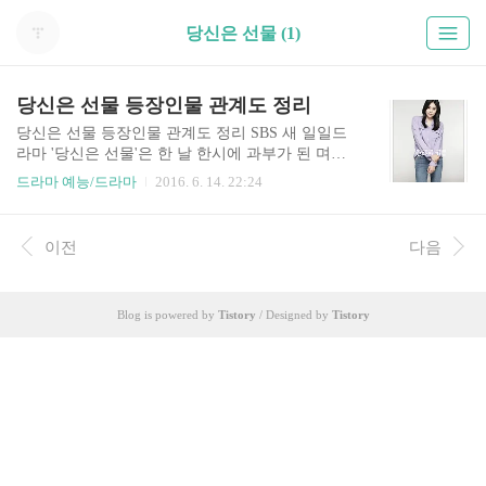
당신은 선물 (1)
당신은 선물 등장인물 관계도 정리
당신은 선물 등장인물 관계도 정리 SBS 새 일일드
라마 '당신은 선물'은 한 날 한시에 과부가 된 며느
리와 시어머니가 의리와 정으로 맺어진 동지가 되
드라마 예능/드라마
2016. 6. 14. 22:24
어 역경을 극복하고 행복을 쟁취하는 신 고부열전
드라마다. 그런데 등장인물들의 관계도를 하나하
나 놓고 보면 솔직히 막장 드라마의 성격이 강하다.
이전
다음
. 특히 남편과 사별한 여주인공이 아이를 낳고 미혼
모가 되어 재벌집 남자와 재혼을 하게 되는데, 더
황당한 것은 그 남자의 새어머니가 바로 전 남편의
Blog is powered by
Tistory
/ Designed by
Tistory
어머니라는 사실이다. 즉 이 설정 하나만으로도 임
성한 작가의 뺨을 칠 정도인데, 더 놀라운 것은 죽
은 줄 알았던 남편이 나중에 다시 살아 돌아온다는
것이다. 하지만 아내는 이미 재벌남과 재혼을 했고
어머니는 그 재벌남의 아버지와 재혼을 했다는 사
실을 알게 되면서 그는 ..