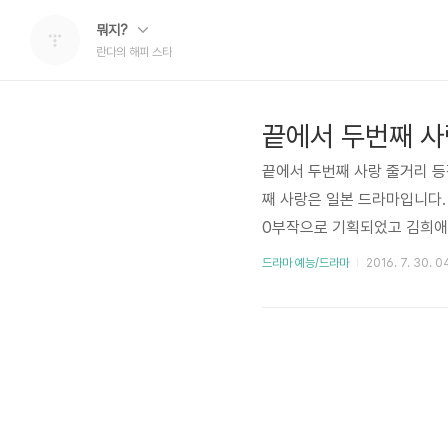
뭐지?
란다의 해피 스타
끝에서 두번째 사
끝에서 두번째 사랑 줄거리 등
째 사랑은 일본 드라마입니다.
0부작으로 기획되었고 김희애
았습니다. 그리고 지진희가 
드라마 예능/드라마
2016. 7. 30. 0
보니 나름 케미는 있어 보입니
역을 맡았습니다. 그리고 가장
이수민의 고상식의 외동딸 고예
낌이 ..