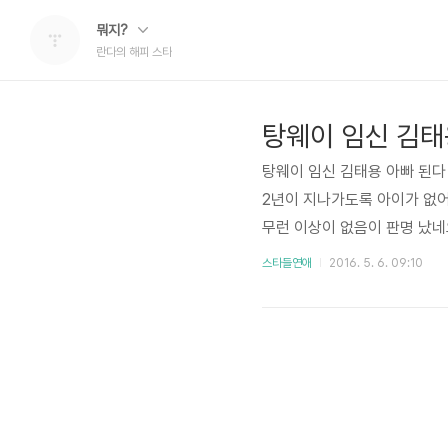
뭐지?
란다의 해피 스타
탕웨이 임신 김태
탕웨이 임신 김태용 아빠 된다
2년이 지나가도록 아이가 없어
무런 이상이 없음이 판명 났네요
원숭이(아기)를 기다리고 있다
스타들연애
2016. 5. 6. 09:10
고 하네요. 이로써 탕웨이 부부
7월 스웨덴과 홍콩에서 결혼식
면 좋겠네요. . 한편 탕웨이 