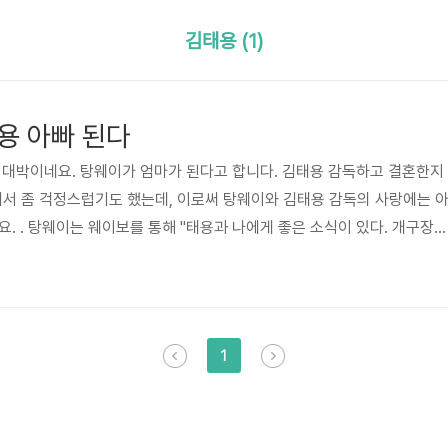
김태용 (1)
용 아빠 된다
 대박이네요. 탕웨이가 엄마가 된다고 합니다. 김태용 감독하고 결혼한지
서 좀 걱정스럽기도 했는데, 이로써 탕웨이와 김태용 감독의 사랑에는 
. . 탕웨이는 웨이보를 통해 "태용과 나에게 좋은 소식이 있다. 개구장이
."는 글을 남겼는데. 바로 이 말이 원숭이띠 아이가 태어남을 말한 것이라
는 지난 2009년 영화 '만추'에서 감독과 배우로 인연을 맺은 뒤 2014년
 후 2년만에 드디어 2세를 보게 되었는데, 탕웨이처럼 예쁜 딸을 낳았으
임신 소식이 전해지자 축하가 쇄도했다고 하네요. 탕웨이 소속사 또한..
1